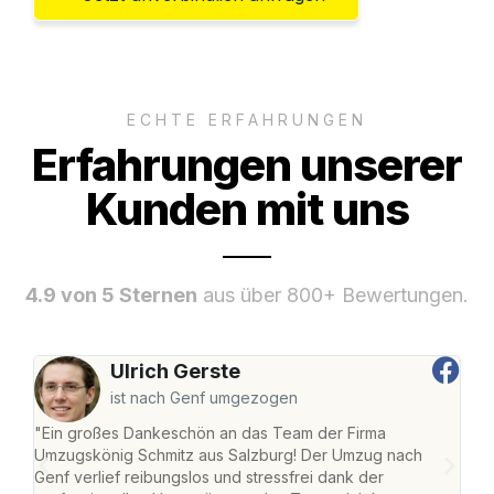
ECHTE ERFAHRUNGEN
Erfahrungen unserer
Kunden mit uns
4.9 von 5 Sternen
aus über 800+ Bewertungen.
Ulrich Gerste
ist nach Genf umgezogen
"Ein großes Dankeschön an das Team der Firma
"Die
Umzugskönig Schmitz aus Salzburg! Der Umzug nach
mei
Genf verlief reibungslos und stressfrei dank der
Team