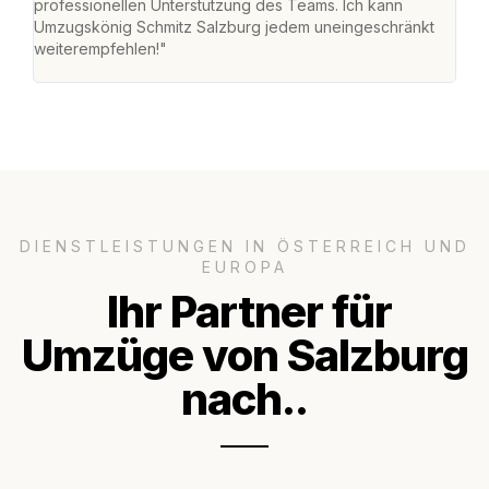
professionellen Unterstützung des Teams. Ich kann
habe
Umzugskönig Schmitz Salzburg jedem uneingeschränkt
an m
weiterempfehlen!"
groß
DIENSTLEISTUNGEN IN ÖSTERREICH UND
EUROPA
Ihr Partner für
Umzüge von Salzburg
nach..