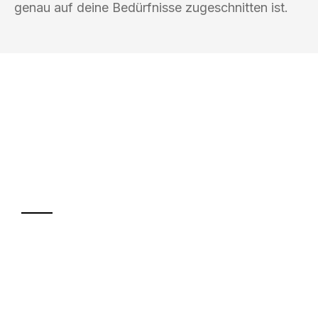
genau auf deine Bedürfnisse zugeschnitten ist.
UMZUGSKÖNIG SCHMITZ SALZBURG
Ihr Umzug oder
Transport
Sparen Sie bis zu 100€ bei Anfrage
Abwicklung innerhalb von 24 Stunden
Versichert bis zu 7.500€