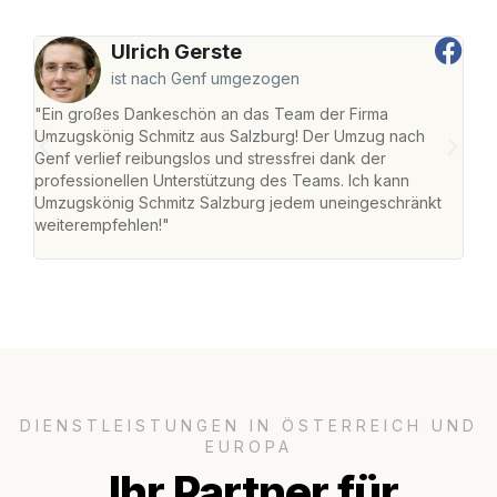
Ulrich Gerste
ist nach Genf umgezogen
"Ein großes Dankeschön an das Team der Firma
"Die
Umzugskönig Schmitz aus Salzburg! Der Umzug nach
mei
Genf verlief reibungslos und stressfrei dank der
Team
professionellen Unterstützung des Teams. Ich kann
habe
Umzugskönig Schmitz Salzburg jedem uneingeschränkt
an m
weiterempfehlen!"
groß
DIENSTLEISTUNGEN IN ÖSTERREICH UND
EUROPA
Ihr Partner für