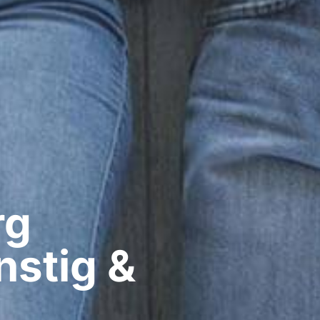
g​
nstig &