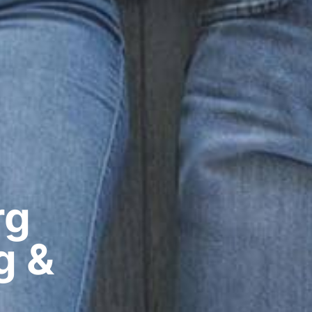
g​
g &