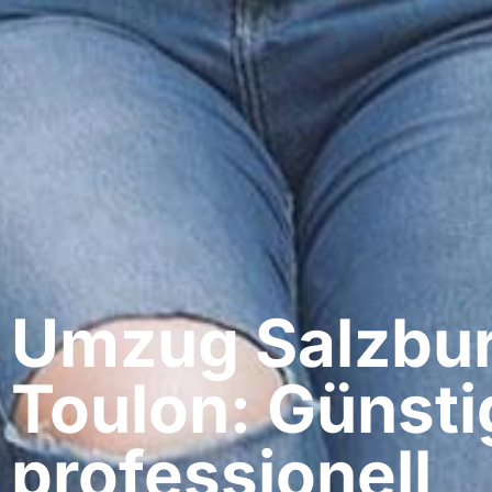
Umzug Salzbur
Toulon: Günsti
professionell​