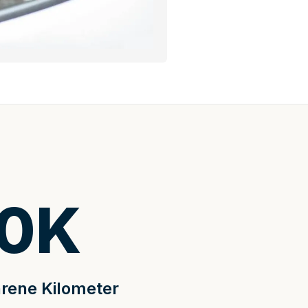
0
K
rene Kilometer