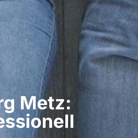
g​ Metz:
ssionell​