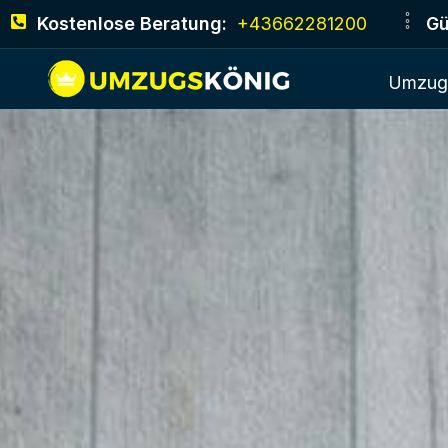
Kostenlose Beratung:
+43662281200
Gü
Umzugs