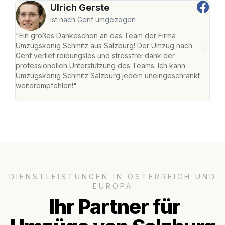
Ulrich Gerste
ist nach Genf umgezogen
"Ein großes Dankeschön an das Team der Firma
"Die
Umzugskönig Schmitz aus Salzburg! Der Umzug nach
mei
Genf verlief reibungslos und stressfrei dank der
Team
professionellen Unterstützung des Teams. Ich kann
habe
Umzugskönig Schmitz Salzburg jedem uneingeschränkt
an m
weiterempfehlen!"
groß
DIENSTLEISTUNGEN IN ÖSTERREICH UND
EUROPA
Ihr Partner für