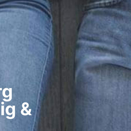
g​
ig &