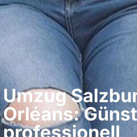
Umzug Salzbur
Orléans: Günst
professionell​