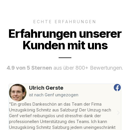
ECHTE ERFAHRUNGEN
Erfahrungen unserer
Kunden mit uns
4.9 von 5 Sternen
aus über 800+ Bewertungen.
Ulrich Gerste
ist nach Genf umgezogen
"Ein großes Dankeschön an das Team der Firma
"Die
Umzugskönig Schmitz aus Salzburg! Der Umzug nach
mei
Genf verlief reibungslos und stressfrei dank der
Team
professionellen Unterstützung des Teams. Ich kann
habe
Umzugskönig Schmitz Salzburg jedem uneingeschränkt
an m