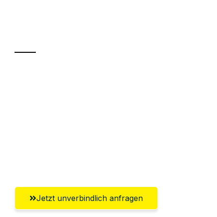
Ihr Umzug oder
Transport
Sparen Sie bis zu 100€ bei Anfrage
Abwicklung innerhalb von 24 Stunden
Versichert bis zu 7.500€
Ggf. komplette Zollabwicklung inklusive
Umfassender Kundensupport aus
Salzburg
Jetzt unverbindlich anfragen