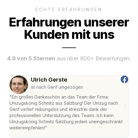
ECHTE ERFAHRUNGEN
Erfahrungen unserer
Kunden mit uns
4.9 von 5 Sternen
aus über 800+ Bewertungen.
Ulrich Gerste
ist nach Genf umgezogen
"Ein großes Dankeschön an das Team der Firma
"Die
Umzugskönig Schmitz aus Salzburg! Der Umzug nach
mei
Genf verlief reibungslos und stressfrei dank der
Team
professionellen Unterstützung des Teams. Ich kann
habe
Umzugskönig Schmitz Salzburg jedem uneingeschränkt
an m
weiterempfehlen!"
groß