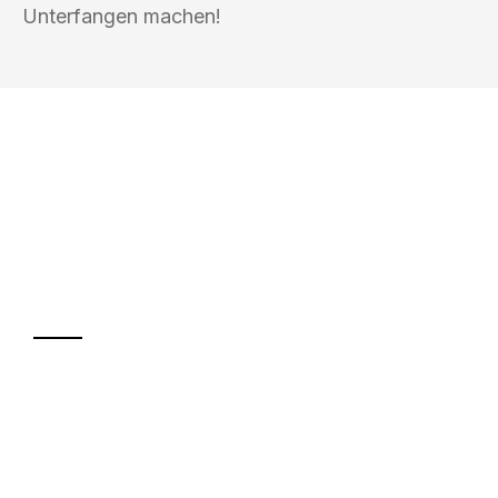
Unterfangen machen!
UMZUGSKÖNIG SCHMITZ SALZBURG
Ihr Umzug oder
Transport
Sparen Sie bis zu 100€ bei Anfrage
Abwicklung innerhalb von 24 Stunden
Versichert bis zu 7.500€