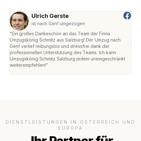
Ulrich Gerste
ist nach Genf umgezogen
"Ein großes Dankeschön an das Team der Firma
"Die
Umzugskönig Schmitz aus Salzburg! Der Umzug nach
mei
Genf verlief reibungslos und stressfrei dank der
Team
professionellen Unterstützung des Teams. Ich kann
habe
Umzugskönig Schmitz Salzburg jedem uneingeschränkt
an m
weiterempfehlen!"
groß
DIENSTLEISTUNGEN IN ÖSTERREICH UND
EUROPA
Ihr Partner für