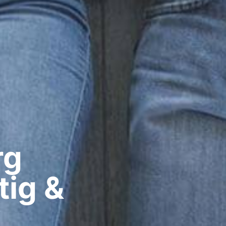
g​
tig &