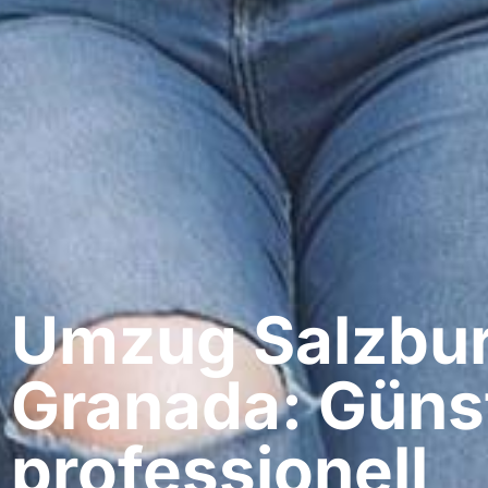
Umzug Salzbur
Granada: Güns
professionell​