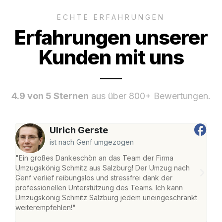
ECHTE ERFAHRUNGEN
Erfahrungen unserer
Kunden mit uns
4.9 von 5 Sternen
aus über 800+ Bewertungen.
Ulrich Gerste
ist nach Genf umgezogen
"Ein großes Dankeschön an das Team der Firma
"Die
Umzugskönig Schmitz aus Salzburg! Der Umzug nach
mei
Genf verlief reibungslos und stressfrei dank der
Team
professionellen Unterstützung des Teams. Ich kann
habe
Umzugskönig Schmitz Salzburg jedem uneingeschränkt
an m
weiterempfehlen!"
groß