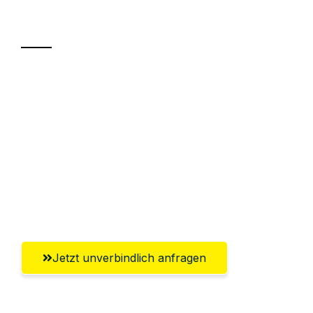
Transport
Sparen Sie bis zu 100€ bei Anfrage
Abwicklung innerhalb von 24 Stunden
Versichert bis zu 7.500€
Ggf. komplette Zollabwicklung inklusive
Umfassender Kundensupport aus
Salzburg
Jetzt unverbindlich anfragen