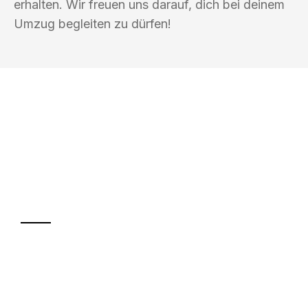
erhalten. Wir freuen uns darauf, dich bei deinem
Umzug begleiten zu dürfen!
UMZUGSKÖNIG SCHMITZ SALZBURG
Ihr Umzug oder
Transport
Sparen Sie bis zu 100€ bei Anfrage
Abwicklung innerhalb von 24 Stunden
Versichert bis zu 7.500€