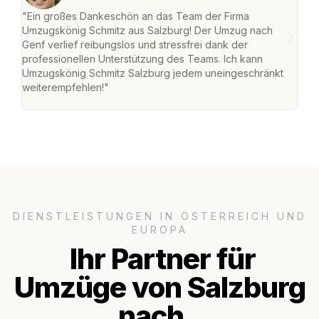
"Ein großes Dankeschön an das Team der Firma
"Die
Umzugskönig Schmitz aus Salzburg! Der Umzug nach
mei
Genf verlief reibungslos und stressfrei dank der
Team
professionellen Unterstützung des Teams. Ich kann
habe
Umzugskönig Schmitz Salzburg jedem uneingeschränkt
an m
weiterempfehlen!"
groß
DIENSTLEISTUNGEN IN ÖSTERREICH UND
EUROPA
Ihr Partner für
Umzüge von Salzburg
nach..