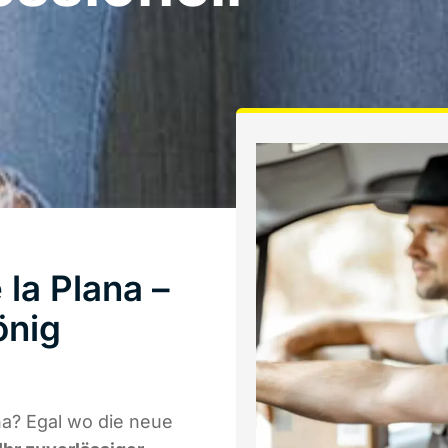
la Plana –
önig
na? Egal wo die neue