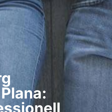
g​
 Plana:
ssionell​