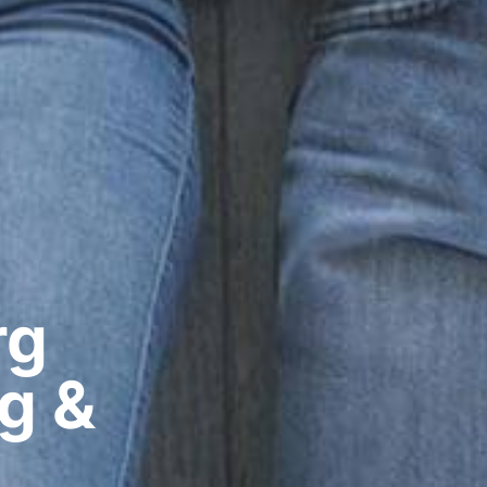
g​
g &