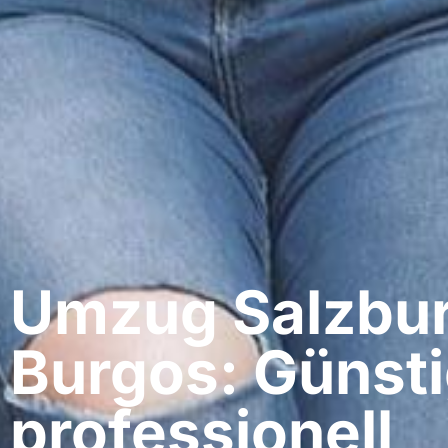
Umzug Salzbur
Burgos: Günsti
professionell​