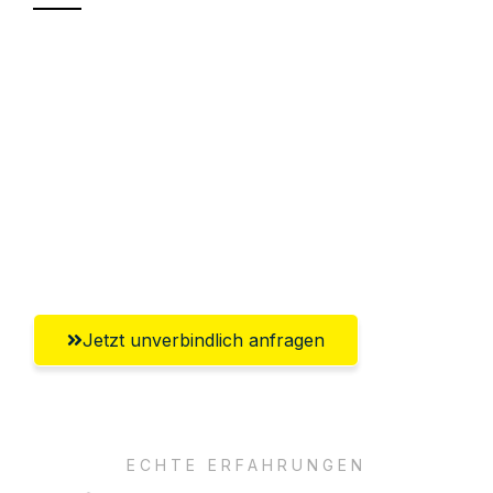
Sparen Sie bis zu 100€ bei Anfrage
Abwicklung innerhalb von 24 Stunden
Versichert bis zu 7.500€
Ggf. komplette Zollabwicklung inklusive
Umfassender Kundensupport aus
Salzburg
Jetzt unverbindlich anfragen
ECHTE ERFAHRUNGEN