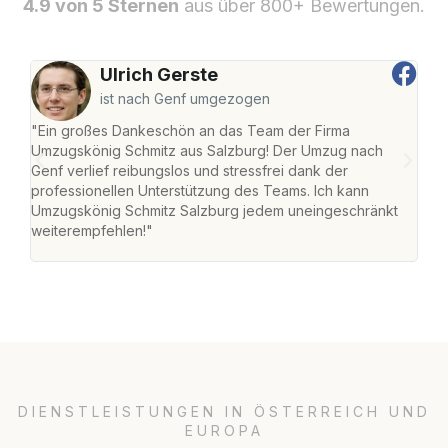
4.9 von 5 Sternen
aus über 800+ Bewertungen.
Ulrich Gerste
ist nach Genf umgezogen
"Ein großes Dankeschön an das Team der Firma
"Die
Umzugskönig Schmitz aus Salzburg! Der Umzug nach
mei
Genf verlief reibungslos und stressfrei dank der
Team
professionellen Unterstützung des Teams. Ich kann
habe
Umzugskönig Schmitz Salzburg jedem uneingeschränkt
an m
weiterempfehlen!"
groß
DIENSTLEISTUNGEN IN ÖSTERREICH UND
EUROPA