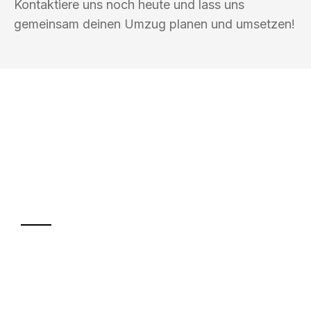
Kontaktiere uns noch heute und lass uns
gemeinsam deinen Umzug planen und umsetzen!
UMZUGSKÖNIG SCHMITZ SALZBURG
Ihr Umzug oder
Transport
Sparen Sie bis zu 100€ bei Anfrage
Abwicklung innerhalb von 24 Stunden
Versichert bis zu 7.500€