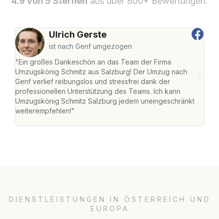
4.9 von 5 Sternen
aus über 800+ Bewertungen.
Ulrich Gerste
ist nach Genf umgezogen
"Ein großes Dankeschön an das Team der Firma
"Die
Umzugskönig Schmitz aus Salzburg! Der Umzug nach
mei
Genf verlief reibungslos und stressfrei dank der
Team
professionellen Unterstützung des Teams. Ich kann
habe
Umzugskönig Schmitz Salzburg jedem uneingeschränkt
an m
weiterempfehlen!"
groß
DIENSTLEISTUNGEN IN ÖSTERREICH UND
EUROPA