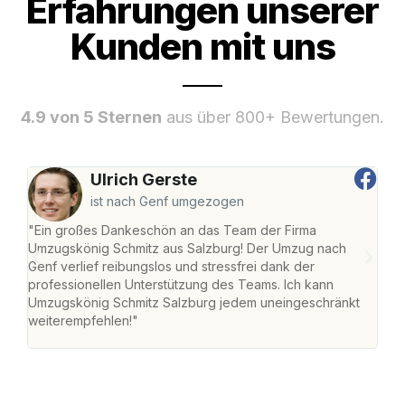
Erfahrungen unserer
Kunden mit uns
4.9 von 5 Sternen
aus über 800+ Bewertungen.
Ulrich Gerste
ist nach Genf umgezogen
"Ein großes Dankeschön an das Team der Firma
"Die
Umzugskönig Schmitz aus Salzburg! Der Umzug nach
mei
Genf verlief reibungslos und stressfrei dank der
Team
professionellen Unterstützung des Teams. Ich kann
habe
Umzugskönig Schmitz Salzburg jedem uneingeschränkt
an m
weiterempfehlen!"
groß