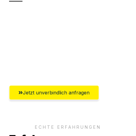
Sparen Sie bis zu 100€ bei Anfrage
Abwicklung innerhalb von 24 Stunden
Versichert bis zu 7.500€
Ggf. komplette Zollabwicklung inklusive
Umfassender Kundensupport aus
Salzburg
Jetzt unverbindlich anfragen
ECHTE ERFAHRUNGEN