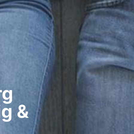
g​
ig &