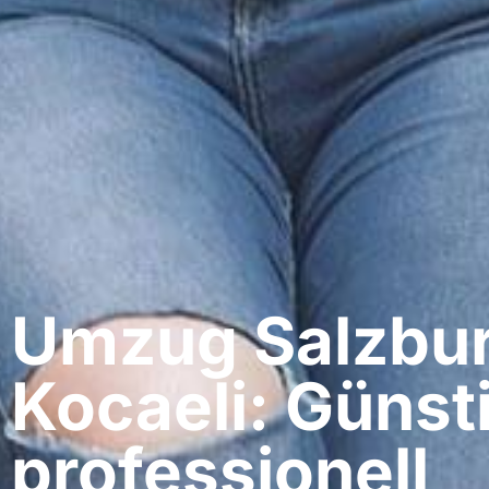
Umzug Salzbur
Kocaeli: Günst
professionell​