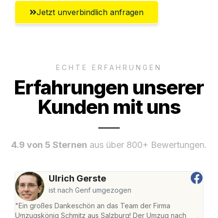
Jetzt unverbindlich anfragen
ECHTE ERFAHRUNGEN
Erfahrungen unserer
Kunden mit uns
4.9 von 5 Sternen
aus über 800+ Bewertungen.
Ulrich Gerste
ist nach Genf umgezogen
"Ein großes Dankeschön an das Team der Firma
"Die
Umzugskönig Schmitz aus Salzburg! Der Umzug nach
mei