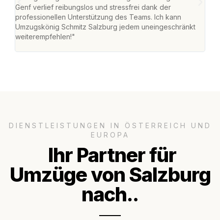
Genf verlief reibungslos und stressfrei dank der
Team
professionellen Unterstützung des Teams. Ich kann
habe
Umzugskönig Schmitz Salzburg jedem uneingeschränkt
an m
weiterempfehlen!"
groß
DIENSTLEISTUNGEN IN ÖSTERREICH UND
EUROPA
Ihr Partner für
Umzüge von Salzburg
nach..