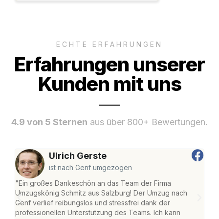
ECHTE ERFAHRUNGEN
Erfahrungen unserer
Kunden mit uns
4.9 von 5 Sternen
aus über 800+ Bewertungen.
Ulrich Gerste
ist nach Genf umgezogen
"Ein großes Dankeschön an das Team der Firma
"Die
Umzugskönig Schmitz aus Salzburg! Der Umzug nach
mei
Genf verlief reibungslos und stressfrei dank der
Team
professionellen Unterstützung des Teams. Ich kann
habe