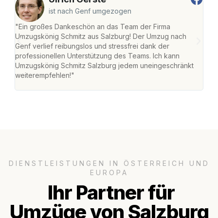
ist nach Genf umgezogen
"Ein großes Dankeschön an das Team der Firma
"Die
Umzugskönig Schmitz aus Salzburg! Der Umzug nach
mei
Genf verlief reibungslos und stressfrei dank der
Team
professionellen Unterstützung des Teams. Ich kann
habe
Umzugskönig Schmitz Salzburg jedem uneingeschränkt
an m
weiterempfehlen!"
groß
DIENSTLEISTUNGEN IN ÖSTERREICH UND
EUROPA
Ihr Partner für
Umzüge von Salzburg