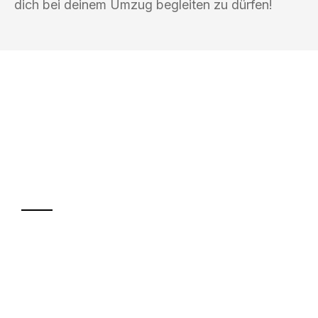
dich bei deinem Umzug begleiten zu dürfen!
UMZUGSKÖNIG SCHMITZ SALZBURG
Ihr Umzug oder
Transport
Sparen Sie bis zu 100€ bei Anfrage
Abwicklung innerhalb von 24 Stunden
Versichert bis zu 7.500€