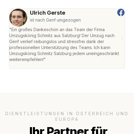
Ulrich Gerste
ist nach Genf umgezogen
"Ein großes Dankeschön an das Team der Firma
"Die
Umzugskönig Schmitz aus Salzburg! Der Umzug nach
mei
Genf verlief reibungslos und stressfrei dank der
Team
professionellen Unterstützung des Teams. Ich kann
habe
Umzugskönig Schmitz Salzburg jedem uneingeschränkt
an m
weiterempfehlen!"
groß
DIENSTLEISTUNGEN IN ÖSTERREICH UND
EUROPA
Ihr Partner für