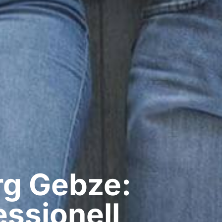
g​ Gebze:
ssionell​