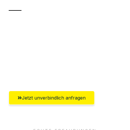
Sparen Sie bis zu 100€ bei Anfrage
Abwicklung innerhalb von 24 Stunden
Versichert bis zu 7.500€
Ggf. komplette Zollabwicklung inklusive
Umfassender Kundensupport aus
Salzburg
Jetzt unverbindlich anfragen