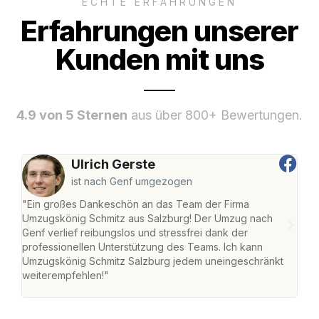
ECHTE ERFAHRUNGEN
Erfahrungen unserer
Kunden mit uns
4.9 von 5 Sternen
aus über 800+ Bewertungen.
Ulrich Gerste
ist nach Genf umgezogen
"Ein großes Dankeschön an das Team der Firma
"Die
Umzugskönig Schmitz aus Salzburg! Der Umzug nach
mei
Genf verlief reibungslos und stressfrei dank der
Team
professionellen Unterstützung des Teams. Ich kann
habe
Umzugskönig Schmitz Salzburg jedem uneingeschränkt
an m
weiterempfehlen!"
groß