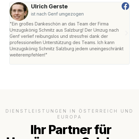
Ulrich Gerste
ist nach Genf umgezogen
"Ein großes Dankeschön an das Team der Firma
"Die
Umzugskönig Schmitz aus Salzburg! Der Umzug nach
mei
Genf verlief reibungslos und stressfrei dank der
Team
professionellen Unterstützung des Teams. Ich kann
habe
Umzugskönig Schmitz Salzburg jedem uneingeschränkt
an m
weiterempfehlen!"
groß
DIENSTLEISTUNGEN IN ÖSTERREICH UND
EUROPA
Ihr Partner für