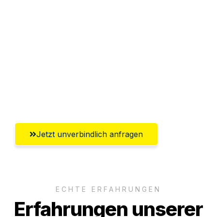
Sparen Sie bis zu 100€ bei Anfrage
Abwicklung innerhalb von 24 Stunden
Versichert bis zu 7.500€
Ggf. komplette Zollabwicklung inklusive
Umfassender Kundensupport aus
Salzburg
Jetzt unverbindlich anfragen
ECHTE ERFAHRUNGEN
Erfahrungen unserer