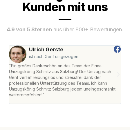
Kunden mit uns
4.9 von 5 Sternen
aus über 800+ Bewertungen.
Ulrich Gerste
ist nach Genf umgezogen
"Ein großes Dankeschön an das Team der Firma
"Die
Umzugskönig Schmitz aus Salzburg! Der Umzug nach
mei
Genf verlief reibungslos und stressfrei dank der
Team
professionellen Unterstützung des Teams. Ich kann
habe
Umzugskönig Schmitz Salzburg jedem uneingeschränkt
an m
weiterempfehlen!"
groß