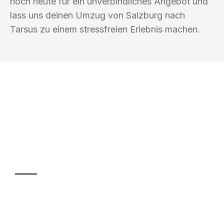
noch heute für ein unverbindliches Angebot und
lass uns deinen Umzug von Salzburg nach
Tarsus zu einem stressfreien Erlebnis machen.
UMZUGSKÖNIG SCHMITZ SALZBURG
Ihr Umzug oder
Transport
Sparen Sie bis zu 100€ bei Anfrage
Abwicklung innerhalb von 24 Stunden