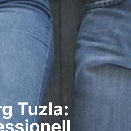
​ Tuzla:
ssionell​