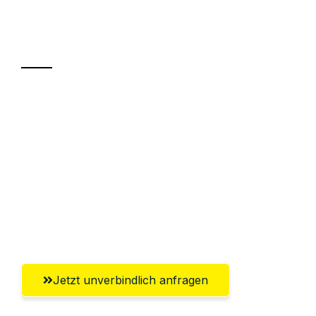
Ihr Umzug oder
Transport
Sparen Sie bis zu 100€ bei Anfrage
Abwicklung innerhalb von 24 Stunden
Versichert bis zu 7.500€
Ggf. komplette Zollabwicklung inklusive
Umfassender Kundensupport aus
Salzburg
Jetzt unverbindlich anfragen