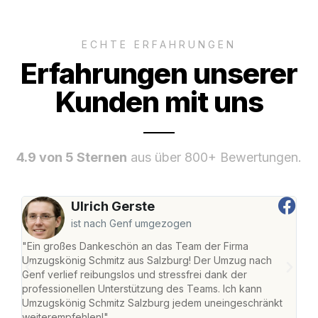
ECHTE ERFAHRUNGEN
Erfahrungen unserer
Kunden mit uns
4.9 von 5 Sternen
aus über 800+ Bewertungen.
Ulrich Gerste
ist nach Genf umgezogen
"Ein großes Dankeschön an das Team der Firma
"Die
Umzugskönig Schmitz aus Salzburg! Der Umzug nach
mei
Genf verlief reibungslos und stressfrei dank der
Team
professionellen Unterstützung des Teams. Ich kann
habe
Umzugskönig Schmitz Salzburg jedem uneingeschränkt
an m
weiterempfehlen!"
groß