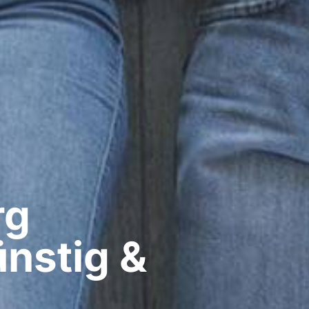
g​
ünstig &