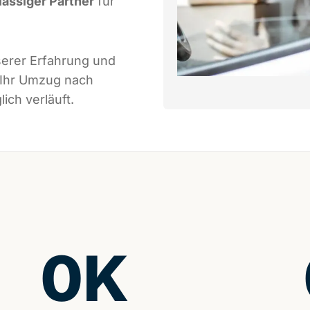
lässiger Partner
für
serer Erfahrung und
 Ihr Umzug nach
ich verläuft.
0
K