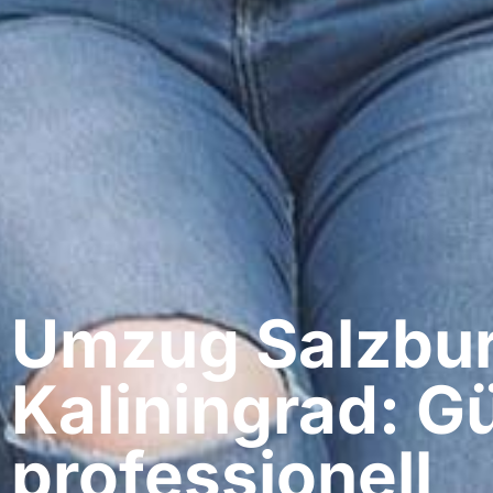
Umzug Salzbur
Kaliningrad: G
professionell​