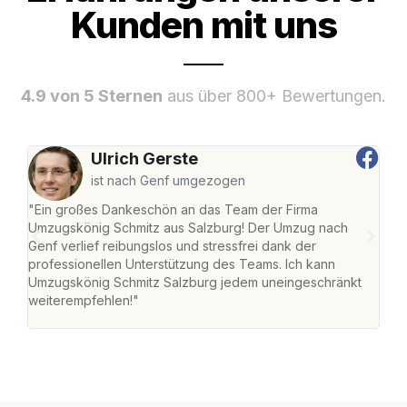
Kunden mit uns
4.9 von 5 Sternen
aus über 800+ Bewertungen.
Ulrich Gerste
ist nach Genf umgezogen
"Ein großes Dankeschön an das Team der Firma
"Die
Umzugskönig Schmitz aus Salzburg! Der Umzug nach
mei
Genf verlief reibungslos und stressfrei dank der
Team
professionellen Unterstützung des Teams. Ich kann
habe
Umzugskönig Schmitz Salzburg jedem uneingeschränkt
an m
weiterempfehlen!"
groß