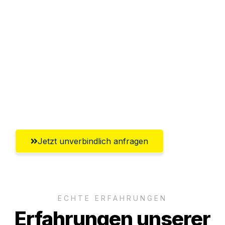
Sparen Sie bis zu 100€ bei Anfrage
Abwicklung innerhalb von 24 Stunden
Versichert bis zu 7.500€
Ggf. komplette Zollabwicklung inklusive
Umfassender Kundensupport aus
Salzburg
Jetzt unverbindlich anfragen
ECHTE ERFAHRUNGEN
Erfahrungen unserer