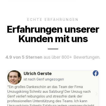
ECHTE ERFAHRUNGEN
Erfahrungen unserer
Kunden mit uns
4.9 von 5 Sternen
aus über 800+ Bewertungen.
Ulrich Gerste
ist nach Genf umgezogen
"Ein großes Dankeschön an das Team der Firma
"Die
Umzugskönig Schmitz aus Salzburg! Der Umzug nach
mei
Genf verlief reibungslos und stressfrei dank der
Team
professionellen Unterstützung des Teams. Ich kann
habe
Umzugskönig Schmitz Salzburg jedem uneingeschränkt
an m