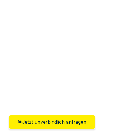
Ihr Umzug oder
Transport
Sparen Sie bis zu 100€ bei Anfrage
Abwicklung innerhalb von 24 Stunden
Versichert bis zu 7.500€
Ggf. komplette Zollabwicklung inklusive
Umfassender Kundensupport aus
Salzburg
Jetzt unverbindlich anfragen