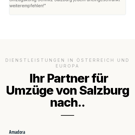
weiterempfehlen!"
groß
DIENSTLEISTUNGEN IN ÖSTERREICH UND
EUROPA
Ihr Partner für
Umzüge von Salzburg
nach..
Amadora