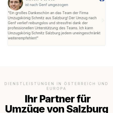
ist nach Genf umgezogen
"Ein großes Dankeschön an das Team der Firma
"Die
Umzugskönig Schmitz aus Salzburg! Der Umzug nach
mei
Genf verlief reibungslos und stressfrei dank der
Team
professionellen Unterstützung des Teams. Ich kann
habe
Umzugskönig Schmitz Salzburg jedem uneingeschränkt
an m
weiterempfehlen!"
groß
DIENSTLEISTUNGEN IN ÖSTERREICH UND
EUROPA
Ihr Partner für
Umzüge von Salzburg