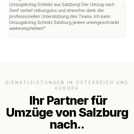
Umzugskönig Schmitz aus Salzburg! Der Umzug nach
mei
Genf verlief reibungslos und stressfrei dank der
Team
professionellen Unterstützung des Teams. Ich kann
habe
Umzugskönig Schmitz Salzburg jedem uneingeschränkt
an m
weiterempfehlen!"
groß
DIENSTLEISTUNGEN IN ÖSTERREICH UND
EUROPA
Ihr Partner für
Umzüge von Salzburg
nach..