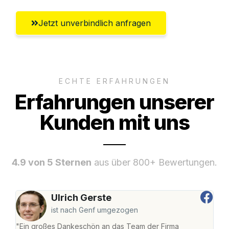
Jetzt unverbindlich anfragen
ECHTE ERFAHRUNGEN
Erfahrungen unserer
Kunden mit uns
4.9 von 5 Sternen
aus über 800+ Bewertungen.
Ulrich Gerste
ist nach Genf umgezogen
"Ein großes Dankeschön an das Team der Firma
"Die