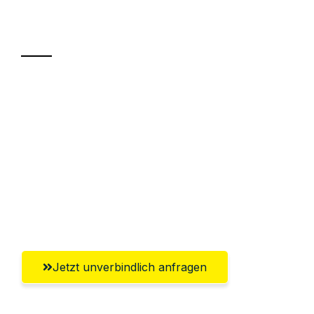
Transport
Sparen Sie bis zu 100€ bei Anfrage
Abwicklung innerhalb von 24 Stunden
Versichert bis zu 7.500€
Ggf. komplette Zollabwicklung inklusive
Umfassender Kundensupport aus
Salzburg
Jetzt unverbindlich anfragen