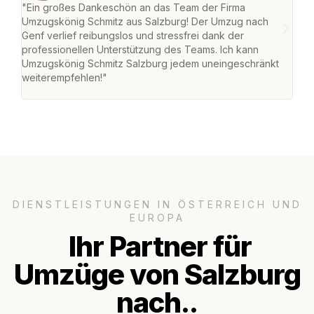
"Ein großes Dankeschön an das Team der Firma
"Die
Umzugskönig Schmitz aus Salzburg! Der Umzug nach
mei
Genf verlief reibungslos und stressfrei dank der
Team
professionellen Unterstützung des Teams. Ich kann
habe
Umzugskönig Schmitz Salzburg jedem uneingeschränkt
an m
weiterempfehlen!"
groß
DIENSTLEISTUNGEN IN ÖSTERREICH UND
EUROPA
Ihr Partner für
Umzüge von Salzburg
nach..