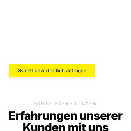
Abwicklung innerhalb von 24 Stunden
Versichert bis zu 7.500€
Ggf. komplette Zollabwicklung inklusive
Umfassender Kundensupport aus
Salzburg
Jetzt unverbindlich anfragen
ECHTE ERFAHRUNGEN
Erfahrungen unserer
Kunden mit uns