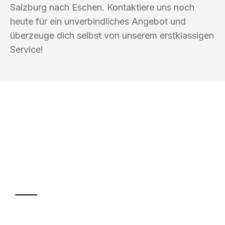
Salzburg nach Eschen. Kontaktiere uns noch
heute für ein unverbindliches Angebot und
überzeuge dich selbst von unserem erstklassigen
Service!
UMZUGSKÖNIG SCHMITZ SALZBURG
Ihr Umzug oder
Transport
Sparen Sie bis zu 100€ bei Anfrage