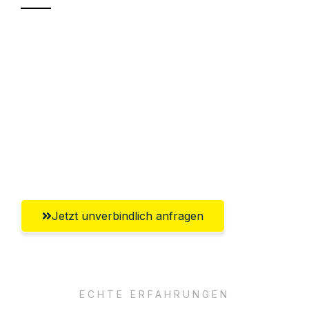
Sparen Sie bis zu 100€ bei Anfrage
Abwicklung innerhalb von 24 Stunden
Versichert bis zu 7.500€
Ggf. komplette Zollabwicklung inklusive
Umfassender Kundensupport aus
Salzburg
Jetzt unverbindlich anfragen
ECHTE ERFAHRUNGEN