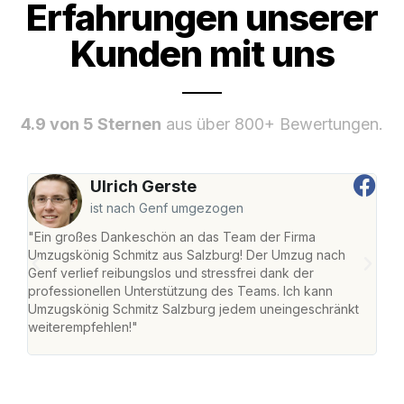
Erfahrungen unserer
Kunden mit uns
4.9 von 5 Sternen
aus über 800+ Bewertungen.
Ulrich Gerste
ist nach Genf umgezogen
"Ein großes Dankeschön an das Team der Firma
"Die
Umzugskönig Schmitz aus Salzburg! Der Umzug nach
mei
Genf verlief reibungslos und stressfrei dank der
Team
professionellen Unterstützung des Teams. Ich kann
habe
Umzugskönig Schmitz Salzburg jedem uneingeschränkt
an m
weiterempfehlen!"
groß