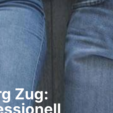
g​ Zug:
ssionell​