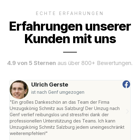
ECHTE ERFAHRUNGEN
Erfahrungen unserer
Kunden mit uns
4.9 von 5 Sternen
aus über 800+ Bewertungen.
Ulrich Gerste
ist nach Genf umgezogen
"Ein großes Dankeschön an das Team der Firma
"Die
Umzugskönig Schmitz aus Salzburg! Der Umzug nach
mei
Genf verlief reibungslos und stressfrei dank der
Team
professionellen Unterstützung des Teams. Ich kann
habe
Umzugskönig Schmitz Salzburg jedem uneingeschränkt
an m
weiterempfehlen!"
groß