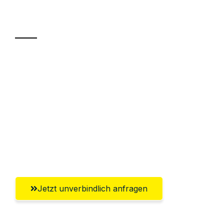
Transport
Sparen Sie bis zu 100€ bei Anfrage
Abwicklung innerhalb von 24 Stunden
Versichert bis zu 7.500€
Ggf. komplette Zollabwicklung inklusive
Umfassender Kundensupport aus
Salzburg
Jetzt unverbindlich anfragen