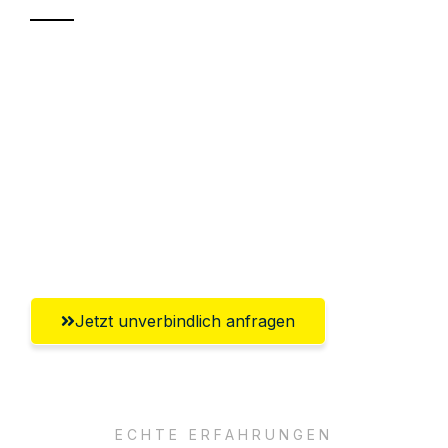
Sparen Sie bis zu 100€ bei Anfrage
Abwicklung innerhalb von 24 Stunden
Versichert bis zu 7.500€
Ggf. komplette Zollabwicklung inklusive
Umfassender Kundensupport aus
Salzburg
Jetzt unverbindlich anfragen
ECHTE ERFAHRUNGEN