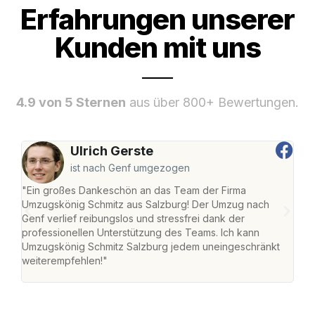
Erfahrungen unserer
Kunden mit uns
4.9 von 5 Sternen
aus über 800+ Bewertungen.
Ulrich Gerste
ist nach Genf umgezogen
"Ein großes Dankeschön an das Team der Firma
"Die
Umzugskönig Schmitz aus Salzburg! Der Umzug nach
mei
Genf verlief reibungslos und stressfrei dank der
Team
professionellen Unterstützung des Teams. Ich kann
habe
Umzugskönig Schmitz Salzburg jedem uneingeschränkt
an m
weiterempfehlen!"
groß