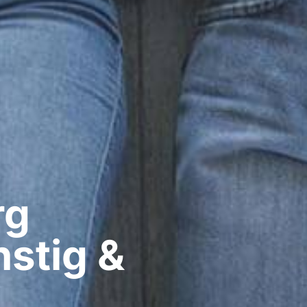
g​
nstig &