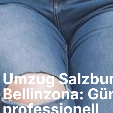
Umzug Salzbur
Bellinzona: Gü
professionell​