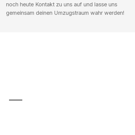
noch heute Kontakt zu uns auf und lasse uns
gemeinsam deinen Umzugstraum wahr werden!
UMZUGSKÖNIG SCHMITZ SALZBURG
Ihr Umzug oder
Transport
Sparen Sie bis zu 100€ bei Anfrage
Abwicklung innerhalb von 24 Stunden
Versichert bis zu 7.500€