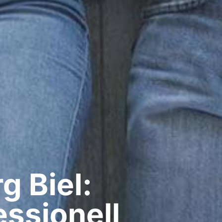
​ Biel:
ssionell​