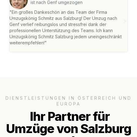
ist nach Genf umgezogen
"Ein großes Dankeschön an das Team der Firma
"Die
Umzugskönig Schmitz aus Salzburg! Der Umzug nach
mei
Genf verlief reibungslos und stressfrei dank der
Team
professionellen Unterstützung des Teams. Ich kann
habe
Umzugskönig Schmitz Salzburg jedem uneingeschränkt
an m
weiterempfehlen!"
groß
DIENSTLEISTUNGEN IN ÖSTERREICH UND
EUROPA
Ihr Partner für
Umzüge von Salzburg