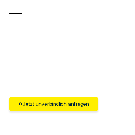
Transport
Sparen Sie bis zu 100€ bei Anfrage
Abwicklung innerhalb von 24 Stunden
Versichert bis zu 7.500€
Ggf. komplette Zollabwicklung inklusive
Umfassender Kundensupport aus
Salzburg
Jetzt unverbindlich anfragen