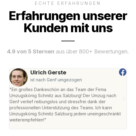
ECHTE ERFAHRUNGEN
Erfahrungen unserer
Kunden mit uns
4.9 von 5 Sternen
aus über 800+ Bewertungen.
Ulrich Gerste
ist nach Genf umgezogen
"Ein großes Dankeschön an das Team der Firma
"Die
Umzugskönig Schmitz aus Salzburg! Der Umzug nach
mei
Genf verlief reibungslos und stressfrei dank der
Team
professionellen Unterstützung des Teams. Ich kann
habe
Umzugskönig Schmitz Salzburg jedem uneingeschränkt
an m
weiterempfehlen!"
groß