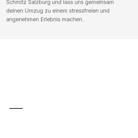
Schmitz Salzburg und lass uns gemeinsam
deinen Umzug zu einem stressfreien und
angenehmen Erlebnis machen.
UMZUGSKÖNIG SCHMITZ SALZBURG
Ihr Umzug oder
Transport
Sparen Sie bis zu 100€ bei Anfrage
Abwicklung innerhalb von 24 Stunden